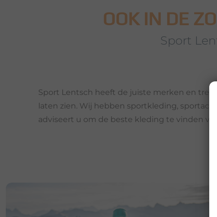
OOK IN DE Z
Sport Lent
Sport Lentsch heeft de juiste merken en trend
laten zien. Wij hebben sportkleding, sportacc
adviseert u om de beste kleding te vinden voo