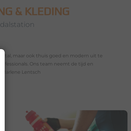
NG & KLEDING
-dalstation
itztal, maar ook thuis goed en modern uit te
professionals. Ons team neemt de tijd en
Uw Marlene Lentsch