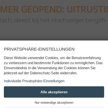
OMER GEOPEND: UITRUSTI
sch, direct bij het Hochzeiger berglift
s om u er niet alleen tijdens uw zomervakantie in het P
PRIVATSPHÄRE-EINSTELLUNGEN
essoires en sportuitrustingen voor recreatiesporters en 
Diese Website verwendet Cookies, um die Benutzererfahrung
r uw vrije tijd of sport, aangepast aan uw behoeften. 
zu verbessern und bestimmte Funktionen zu ermöglichen. Das
Einverständnis in die Verwendung der Cookies können Sie
jederzeit auf der Datenschutz-Seite widerrufen.
Individuelle Privatsphäre-Einstellungen
ESSENZIELL
Alle akzeptieren
+
Diese Cookies werden für einen reibungslosen
Nur notwendige akzeptieren
Betrieb unserer Website benötigt.