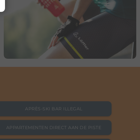
Dauer
Host
1 Jahr(e)
booking-ski.com
Dauer
Host
n
Session
booking-ski.com
 zu
APRÈS-SKI BAR ILLEGAL
 alle
Dauer
Host
APPARTEMENTEN DIRECT AAN DE PISTE
re-
2 Jahr(e)
.google.com