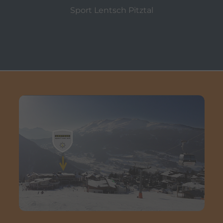
des Benutzers für den Vi
Sport Lentsch Pitztal
eingebetteten YouTube-V
yt-remote-session-app
Dieses Cookie speichert
des Benutzers für den Vi
eingebetteten YouTube-V
yt-remote-session-name
Dieses Cookie speichert
des Benutzers für den Vi
eingebetteten YouTube-V
yt-player-headers-readable
Dieser Cookie wird verw
optimale Videoqualität a
Geräte- und Netzwerkein
Besuchers zu ermitteln.