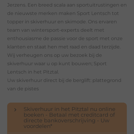
Jerzens. Een breed scala aan sportuitrustingen en
de nieuwste merken maken Sport Lentsch tot
topper in skiverhuur en skimode. Ons ervaren
team van wintersport-experts deelt met
enthousiasme de passie voor de sport met onze
klanten en staat hen met raad en daad terzijde.
Wij verheugen ons op uw bezoek bij de
skiverhuur waar u op kunt bouwen; Sport
Lentsch in het Pitztal.
Uw skiverhuur direct bij de berglift: plattegrond
van de pistes
Skiverhuur in het Pitztal nu online
keyboard_arrow_right
boeken - Betaal met creditcard of
directe bankoverschrijving - Uw
voordelen*