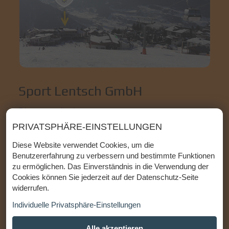
Sport Lentsch GmbH
Direct aan de piste
Liss 199 | 6474 Jerzens im Pitztal
PRIVATSPHÄRE-EINSTELLUNGEN
+43 (0)5414 86 800
|
info@sportlentsch.at
Diese Website verwendet Cookies, um die
Benutzererfahrung zu verbessern und bestimmte Funktionen
zu ermöglichen. Das Einverständnis in die Verwendung der
Openingstijden zomer:
Openingstijden volgens
Cookies können Sie jederzeit auf der Datenschutz-Seite
Google
widerrufen.
Openingstijden winter:
Ma-Zon: 08:30 tot 18:00
Individuelle Privatsphäre-Einstellungen
Alle akzeptieren